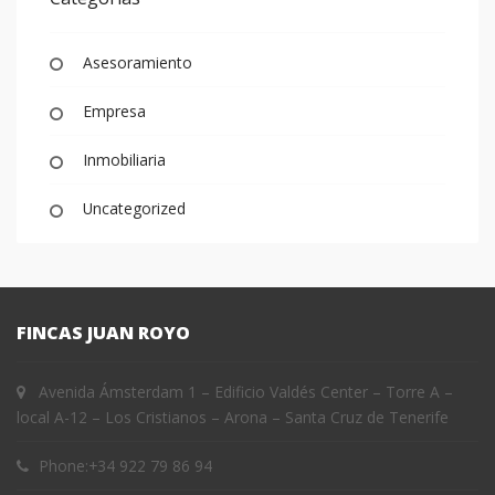
Asesoramiento
Empresa
Inmobiliaria
Uncategorized
FINCAS JUAN ROYO
Avenida Ámsterdam 1 – Edificio Valdés Center – Torre A –
local A-12 – Los Cristianos – Arona – Santa Cruz de Tenerife
Phone:
+34 922 79 86 94