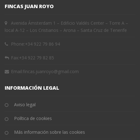
FINCAS JUAN ROYO
Avenida Ámsterdam 1 – Edificio Valdés Center – Torre A –
local A-12 – Los Cristianos – Arona – Santa Cruz de Tenerife
Phone:
+34 922 79 86 94
Fax:
+34 922 79 82 85
Email:
fincas.juanroyo@gmail.com
INFORMACIÓN LEGAL
Aviso legal
Política de cookies
Más información sobre las cookies