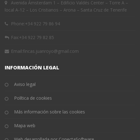
Avenida Ámsterdam 1 – Edificio Valdés Center – Torre A –
local A-12 – Los Cristianos – Arona – Santa Cruz de Tenerife
Phone:
+34 922 79 86 94
Fax:
+34 922 79 82 85
Email:
fincas.juanroyo@gmail.com
INFORMACIÓN LEGAL
Aviso legal
Política de cookies
Más información sobre las cookies
Mapa web
Web desarrollada por ConectaSoftware