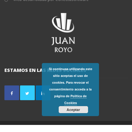
Si continuas utilizando este
ESTAMOS EN LAS REDES SOCIALES
sitio aceptas el uso de
cookies. Para revocar el
consentimiento acceda a la
página de
Política de
Cookies
Aceptar
2019 - FINCAS JUAN ROYO