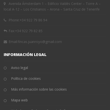
Avenida Ámsterdam 1 – Edificio Valdés Center – Torre A –
local A-12 – Los Cristianos – Arona – Santa Cruz de Tenerife
Phone:
+34 922 79 86 94
Fax:
+34 922 79 82 85
Email:
fincas.juanroyo@gmail.com
INFORMACIÓN LEGAL
Aviso legal
Política de cookies
Más información sobre las cookies
Mapa web