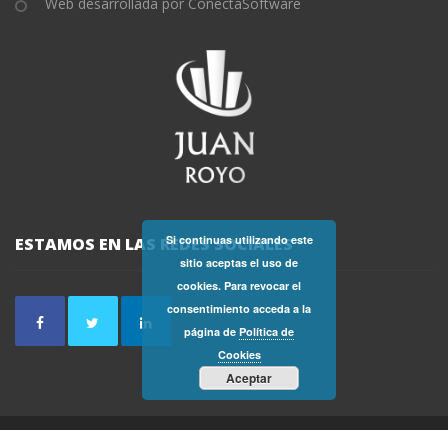
Web desarrollada por ConectaSoftware
Si continuas utilizando este
ESTAMOS EN LAS REDES SOCIALES
sitio aceptas el uso de
cookies. Para revocar el
consentimiento acceda a la
página de
Política de
Cookies
Aceptar
2019 - FINCAS JUAN ROYO