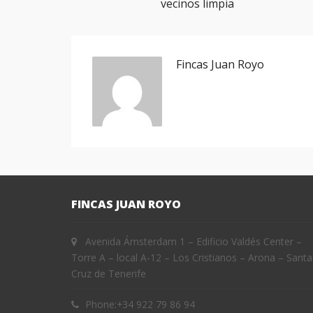
vecinos limpia
Fincas Juan Royo
FINCAS JUAN ROYO
Avenida Ámsterdam 1 – Edificio Valdés Center –
Torre A – local A-12 – Los Cristianos – Arona – Santa
Cruz de Tenerife
Phone:
+34 922 79 86 94