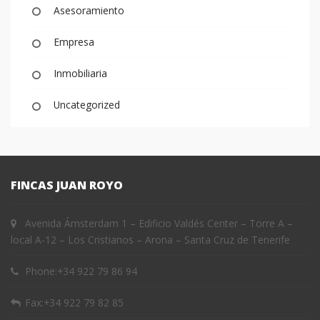
Asesoramiento
Empresa
Inmobiliaria
Uncategorized
FINCAS JUAN ROYO
Avenida Ámsterdam 1 – Edificio Valdés Center – Torre A –
local A-12 – Los Cristianos – Arona – Santa Cruz de Tenerife
Phone:
+34 922 79 86 94
Fax:
+34 922 79 82 85