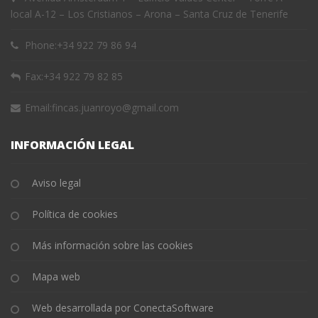
local A-12 – Los Cristianos – Arona – Santa Cruz de Tenerife
Phone:
+34 922 79 86 94
Fax:
+34 922 79 82 85
Email:
fincas.juanroyo@gmail.com
INFORMACIÓN LEGAL
Aviso legal
Política de cookies
Más información sobre las cookies
Mapa web
Web desarrollada por ConectaSoftware