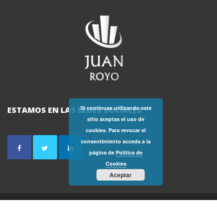
Si continuas utilizando este
ESTAMOS EN LAS REDES SOCIALES
sitio aceptas el uso de
cookies. Para revocar el
consentimiento acceda a la
página de
Política de
Cookies
Aceptar
2019 - FINCAS JUAN ROYO