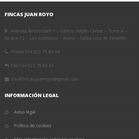
FINCAS JUAN ROYO
Avenida Ámsterdam 1 – Edificio Valdés Center – Torre A –
local A-12 – Los Cristianos – Arona – Santa Cruz de Tenerife
Phone:
+34 922 79 86 94
Fax:
+34 922 79 82 85
Email:
fincas.juanroyo@gmail.com
INFORMACIÓN LEGAL
Aviso legal
Política de cookies