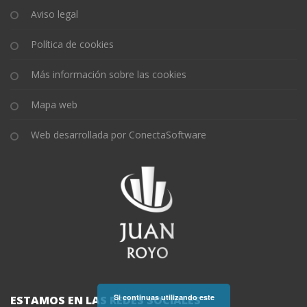
Aviso legal
Política de cookies
Más información sobre las cookies
Mapa web
Web desarrollada por ConectaSoftware
Si continuas utilizando este
ESTAMOS EN LAS REDES SOCIALES