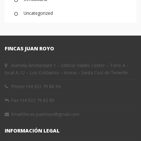
Uncategorized
FINCAS JUAN ROYO
Avenida Ámsterdam 1 – Edificio Valdés Center – Torre A –
local A-12 – Los Cristianos – Arona – Santa Cruz de Tenerife
Phone:
+34 922 79 86 94
Fax:
+34 922 79 82 85
Email:
fincas.juanroyo@gmail.com
INFORMACIÓN LEGAL