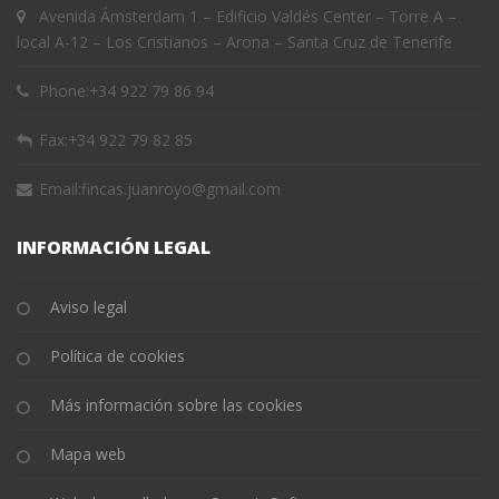
Avenida Ámsterdam 1 – Edificio Valdés Center – Torre A –
local A-12 – Los Cristianos – Arona – Santa Cruz de Tenerife
Phone:
+34 922 79 86 94
Fax:
+34 922 79 82 85
Email:
fincas.juanroyo@gmail.com
INFORMACIÓN LEGAL
Aviso legal
Política de cookies
Más información sobre las cookies
Mapa web