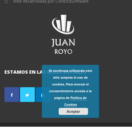
Web desarrollada por ConectaSoftware
Si continuas utilizando este
ESTAMOS EN LAS REDES SOCIALES
sitio aceptas el uso de
cookies. Para revocar el
consentimiento acceda a la
página de
Política de
Cookies
Aceptar
2019 - FINCAS JUAN ROYO