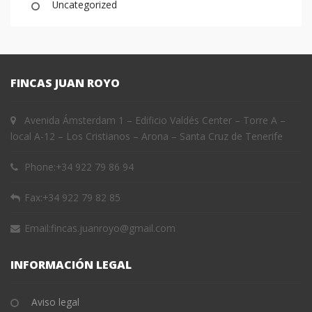
Uncategorized
FINCAS JUAN ROYO
Avenida Ámsterdam 1 – Edificio Valdés Center – Torre A –
local A-12 – Los Cristianos – Arona – Santa Cruz de Tenerife
Phone:
+34 922 79 86 94
Fax:
+34 922 79 82 85
Email:
fincas.juanroyo@gmail.com
INFORMACIÓN LEGAL
Aviso legal