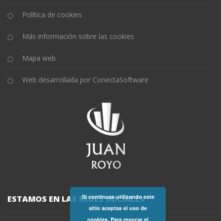
Política de cookies
Más información sobre las cookies
Mapa web
Web desarrollada por ConectaSoftware
Si continuas utilizando este
ESTAMOS EN LAS REDES SOCIALES
sitio aceptas el uso de
cookies. Para revocar el