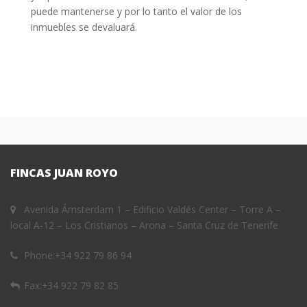
puede mantenerse y por lo tanto el valor de los
inmuebles se devaluará.
FINCAS JUAN ROYO
Avenida Ámsterdam 1 – Edificio Valdés Center – Torre A –
local A-12 – Los Cristianos – Arona – Santa Cruz de Tenerife
Phone:
+34 922 79 86 94
Fax:
+34 922 79 82 85